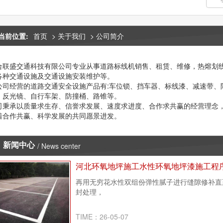
当前位置:
首页
>
关于我们
>
公司简介
合联盛交通科技有限公司专业从事道路标线机销售、租赁、维修，热熔划
各种交通设施及交通设施安装维护等。
经营的道路交通安全设施产品有:车位锁、挡车器、标线漆、减速带、
、反光镜、自行车架、防撞桶、路锥等。
承以质量求生存、信誉求发展、速度求进度、合作求共赢的经营理念，
着合作共赢、科学发展的共同愿景进发。
新闻中心
/ News center
河北环氧地坪施工水性环氧地坪漆施工程
再用无穷花水性双组份弹性腻子进行缝隙修补直
封处理，
TIME：26-05-07